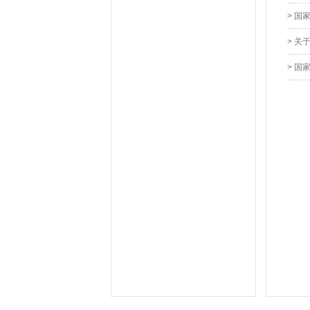
> 
> 
> 