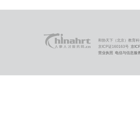
和协天下（北京）教育科
京ICP证160163号
京IC
营业执照
电信与信息服