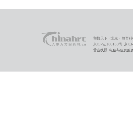
和协天下（北京）教育科
京ICP证160163号
京IC
营业执照
电信与信息服