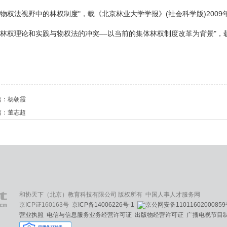
"物权法视野中的林权制度"，载《北京林业大学学报》(社会科学版)2009
"林权理论和实践与物权法的冲突––以当前的集体林权制度改革为背景"，载
篇：
杨朝霞
篇：
董志超
和协天下（北京）教育科技有限公司 版权所有 中国人事人才服务网
京ICP证160163号
京ICP备14006226号-1
京公网安备1101160200085
营业执照
电信与信息服务业务经营许可证
出版物经营许可证
广播电视节目