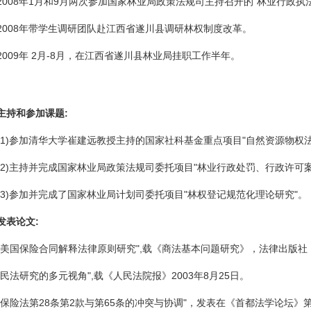
2008年1月和9月两次参加国家林业局政策法规司主持召开的"林业行政执
2008年带学生调研团队赴江西省遂川县调研林权制度改革。
2009年 2月-8月，在江西省遂川县林业局挂职工作半年。
主持和参加课题:
(1)参加清华大学崔建远教授主持的国家社科基金重点项目"自然资源物权
(2)主持并完成国家林业局政策法规司委托项目"林业行政处罚、行政许可
(3)参加并完成了国家林业局计划司委托项目"林权登记规范化理论研究"。
发表论文:
"美国保险合同解释法律原则研究",载《商法基本问题研究》，法律出版社，
"民法研究的多元视角",载《人民法院报》2003年8月25日。
"保险法第28条第2款与第65条的冲突与协调"，发表在《首都法学论坛》第