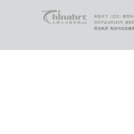
和协天下（北京）教育科
京ICP证160163号
京IC
营业执照
电信与信息服